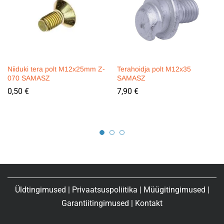
Niiduki tera polt M12x25mm Z-
Terahoidja polt M12x35
070 SAMASZ
SAMASZ
0,50
€
7,90
€
Üldtingimused
|
Privaatsuspoliitika
|
Müügitingimused
|
Garantiitingimused
|
Kontakt