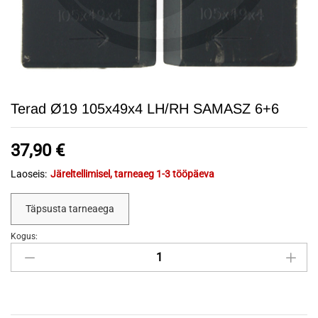
Terad Ø19 105x49x4 LH/RH SAMASZ 6+6
37,90
€
Laoseis:
Järeltellimisel, tarneaeg 1-3 tööpäeva
Täpsusta tarneaega
Kogus:
Terad
Ø19
105x49x4
LH/RH
SAMASZ