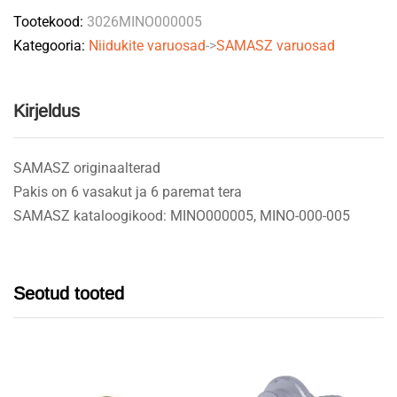
Tootekood:
3026MINO000005
6+6
Kategooria:
Niidukite varuosad
->
SAMASZ varuosad
quantity
Kirjeldus
SAMASZ originaalterad
Pakis on 6 vasakut ja 6 paremat tera
SAMASZ kataloogikood: MINO000005, MINO-000-005
Seotud tooted