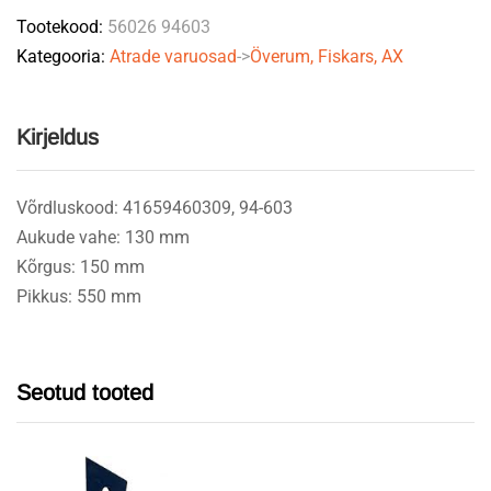
Tootekood:
56026 94603
94603
Kategooria:
Atrade varuosad
->
Överum, Fiskars, AX
GRANIT
quantity
Kirjeldus
Võrdluskood: 41659460309, 94-603
Aukude vahe: 130 mm
Kõrgus: 150 mm
Pikkus: 550 mm
Seotud tooted