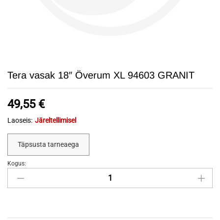
Tera vasak 18″ Överum XL 94603 GRANIT
49,55
€
Laoseis:
Järeltellimisel
Täpsusta tarneaega
Kogus:
Tera
vasak
18"
Överum
XL