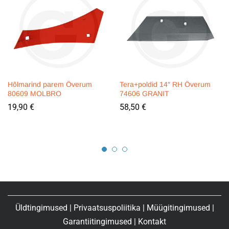
Hõlmarind parem Överum
Tera+poldid 14″ RH Överum
80609 MOLBRO
74606 GRANIT
19,90
€
58,50
€
Üldtingimused
|
Privaatsuspoliitika
|
Müügitingimused
|
Garantiitingimused
|
Kontakt