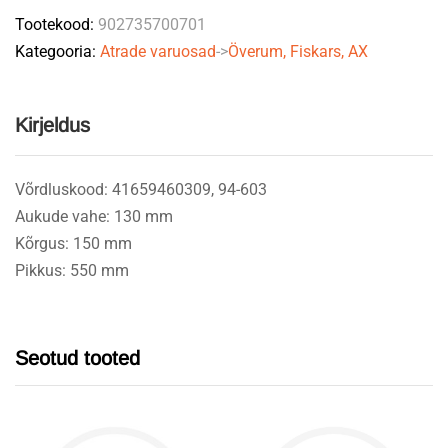
Tootekood:
902735700701
94603
Kategooria:
Atrade varuosad
->
Överum, Fiskars, AX
FRANK
quantity
Kirjeldus
Võrdluskood: 41659460309, 94-603
Aukude vahe: 130 mm
Kõrgus: 150 mm
Pikkus: 550 mm
Seotud tooted