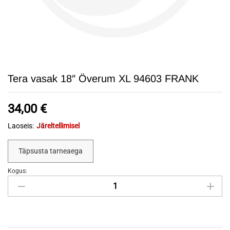
Tera vasak 18″ Överum XL 94603 FRANK
34,00
€
Laoseis:
Järeltellimisel
Täpsusta tarneaega
Kogus:
Tera
vasak
18"
Överum
XL