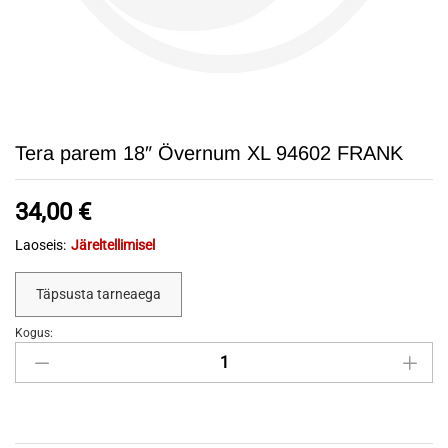
Tera parem 18″ Övernum XL 94602 FRANK
34,00
€
Laoseis:
Järeltellimisel
Täpsusta tarneaega
Kogus:
Tera
parem
18"
Övernum
XL