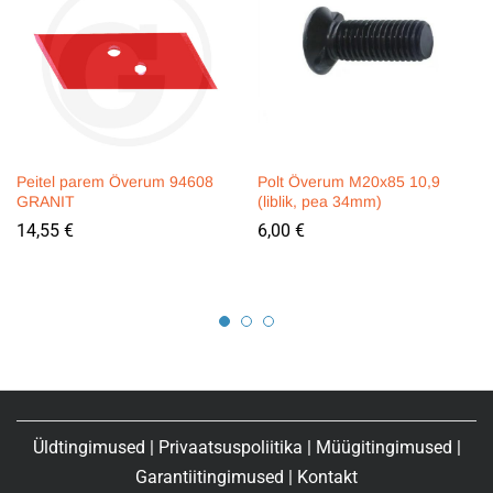
Peitel parem Överum 94608
Polt Överum M20x85 10,9
GRANIT
(liblik, pea 34mm)
14,55
€
6,00
€
Üldtingimused
|
Privaatsuspoliitika
|
Müügitingimused
|
Garantiitingimused
|
Kontakt