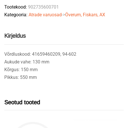
Tootekood:
902735600701
94602
Kategooria:
Atrade varuosad
->
Överum, Fiskars, AX
FRANK
quantity
Kirjeldus
Võrdluskood: 41659460209, 94-602
Aukude vahe: 130 mm
Kõrgus: 150 mm
Pikkus: 550 mm
Seotud tooted