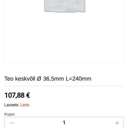
Teo keskvõll Ø 36,5mm L=240mm
107,88
€
Laoseis:
Laos
Kogus:
Teo
keskvõll