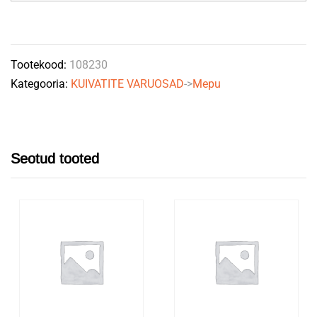
Ø
36,5mm
L=240mm
Tootekood:
108230
quantity
Kategooria:
KUIVATITE VARUOSAD
->
Mepu
Seotud tooted