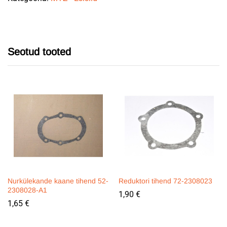
quantity
Seotud tooted
Nurkülekande kaane tihend 52-
Reduktori tihend 72-2308023
2308028-A1
1,90
€
1,65
€