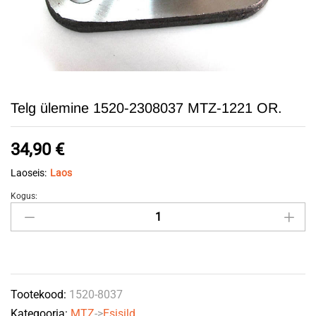
Telg ülemine 1520-2308037 MTZ-1221 OR.
34,90
€
Laoseis:
Laos
Kogus:
Telg
ülemine
1520-
2308037
MTZ-
Tootekood:
1520-8037
1221
Kategooria:
MTZ
->
Esisild
OR.