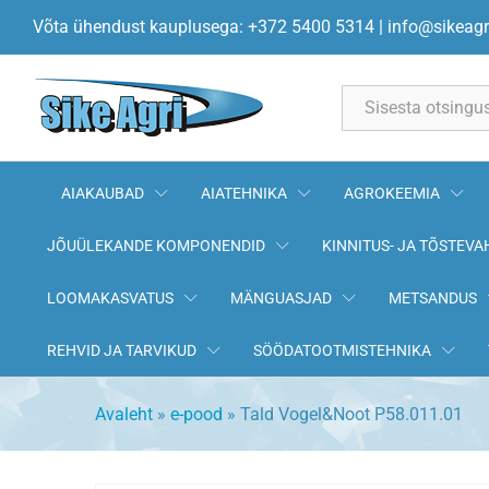
Tald Vogel&Noot P58.011.01
Võta ühendust kauplusega: +372 5400 5314
|
info@sikeagr
Kirjeldus
All
AIAKAUBAD
AIATEHNIKA
AGROKEEMIA
JÕUÜLEKANDE KOMPONENDID
KINNITUS- JA TÕSTEVA
LOOMAKASVATUS
MÄNGUASJAD
METSANDUS
REHVID JA TARVIKUD
SÖÖDATOOTMISTEHNIKA
Avaleht
»
e-pood
»
Tald Vogel&Noot P58.011.01