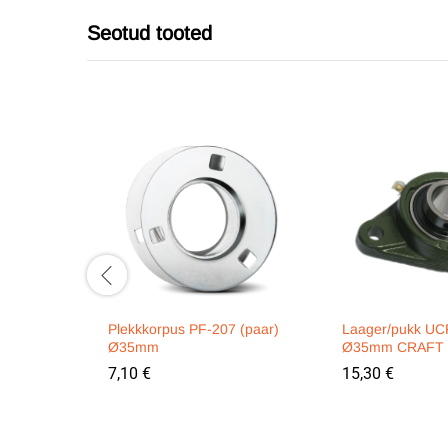
Seotud tooted
Plekkkorpus PF-207 (paar)
Laager/pukk UC
Ø35mm
Ø35mm CRAFT
7,10
€
15,30
€