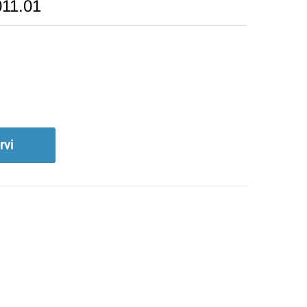
011.01
rvi