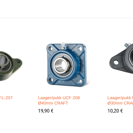
FL-207
Laager/pukk UCF-208
Laager/pukk
Ø40mm CRAFT
Ø30mm CRA
19,90
€
10,20
€