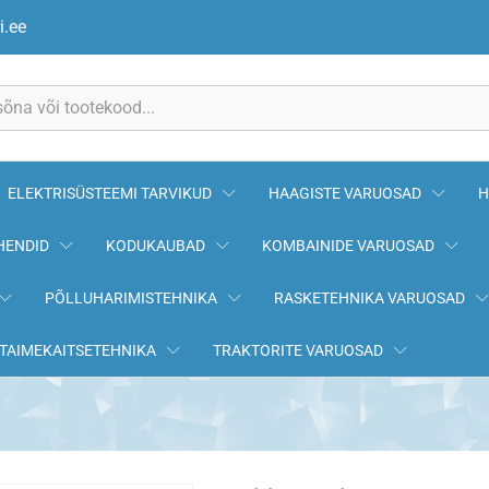
i.ee
ELEKTRISÜSTEEMI TARVIKUD
HAAGISTE VARUOSAD
H
HENDID
KODUKAUBAD
KOMBAINIDE VARUOSAD
PÕLLUHARIMISTEHNIKA
RASKETEHNIKA VARUOSAD
TAIMEKAITSETEHNIKA
TRAKTORITE VARUOSAD