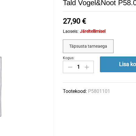
Tald Vogel&Noot P58.
27,90
€
Laoseis:
Järeltellimisel
Täpsusta tarneaega
Kogus:
Tald
Lisa ko
Vogel&Noot
P58.011.01
quantity
Tootekood:
P5801101