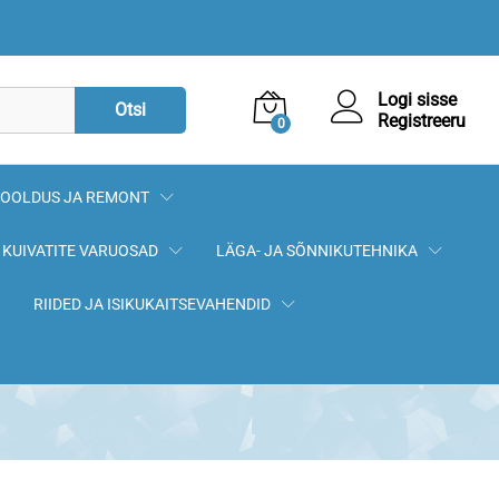
27,90
€
Lisa korvi
Logi sisse
Otsi
Registreeru
0
OOLDUS JA REMONT
KUIVATITE VARUOSAD
LÄGA- JA SÕNNIKUTEHNIKA
RIIDED JA ISIKUKAITSEVAHENDID