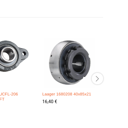
 UCFL-206
Laager 1680208 40x85x21
1580206 l
FT
16,40
€
6,10
€