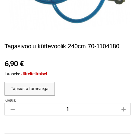
Tagasivoolu küttevoolik 240cm 70-1104180
6,90
€
Laoseis:
Järeltellimisel
Täpsusta tarneaega
Kogus:
Tagasivoolu
küttevoolik
240cm
70-
1104180