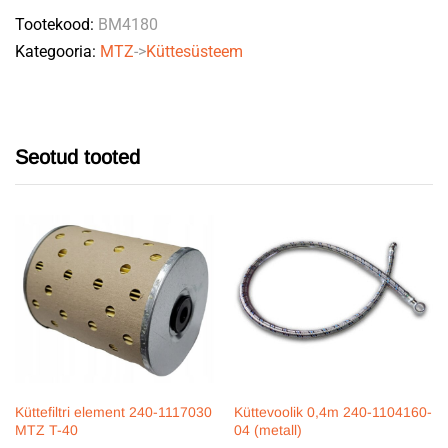
Tootekood:
BM4180
quantity
Kategooria:
MTZ
->
Küttesüsteem
Seotud tooted
Küttefiltri element 240-1117030
Küttevoolik 0,4m 240-1104160-
MTZ T-40
04 (metall)