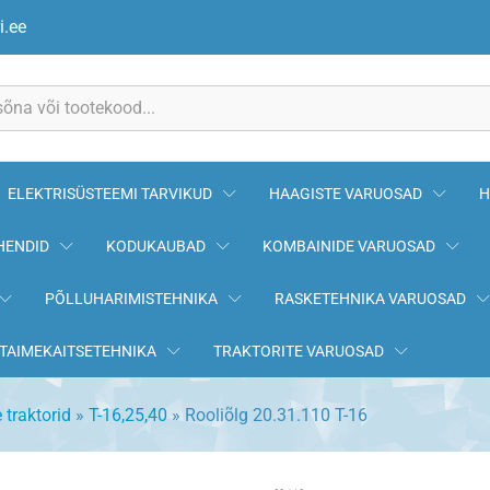
i.ee
ELEKTRISÜSTEEMI TARVIKUD
HAAGISTE VARUOSAD
H
HENDID
KODUKAUBAD
KOMBAINIDE VARUOSAD
PÕLLUHARIMISTEHNIKA
RASKETEHNIKA VARUOSAD
TAIMEKAITSETEHNIKA
TRAKTORITE VARUOSAD
 traktorid
»
T-16,25,40
»
Rooliõlg 20.31.110 T-16