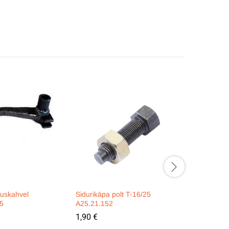
ituskahvel
Sidurikäpa polt T-16/25
Tigukäigu
5
A25.21.152
25.37.213
1,90
€
29,90
€