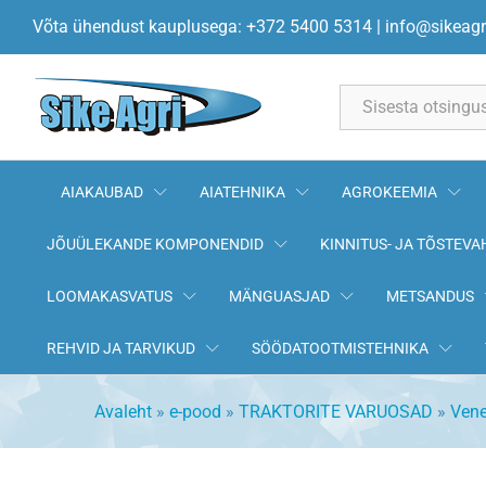
Rooliõlg 20.31.110 T-16
Võta ühendust kauplusega: +372 5400 5314
|
info@sikeagr
All
AIAKAUBAD
AIATEHNIKA
AGROKEEMIA
JÕUÜLEKANDE KOMPONENDID
KINNITUS- JA TÕSTEVA
LOOMAKASVATUS
MÄNGUASJAD
METSANDUS
REHVID JA TARVIKUD
SÖÖDATOOTMISTEHNIKA
Avaleht
»
e-pood
»
TRAKTORITE VARUOSAD
»
Vene