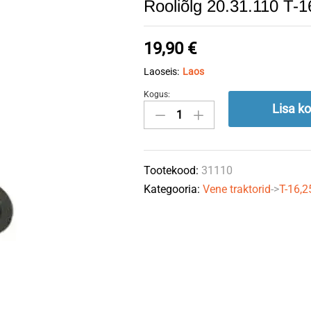
Rooliõlg 20.31.110 T-1
19,90
€
Laoseis:
Laos
Kogus:
Rooliõlg
Lisa ko
20.31.110
T-
16
Tootekood:
31110
quantity
Kategooria:
Vene traktorid
->
T-16,2