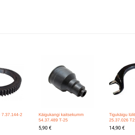
 7.37.144-2
Käigukangi kaitsekumm
Tigukäigu lül
54.37.489 T-25
25.37.026 T2
5,90
€
14,90
€