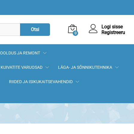
19,90
€
Lisa korvi
Logi sisse
Otsi
Registreeru
0
OOLDUS JA REMONT
KUIVATITE VARUOSAD
LÄGA- JA SÕNNIKUTEHNIKA
RIIDED JA ISIKUKAITSEVAHENDID