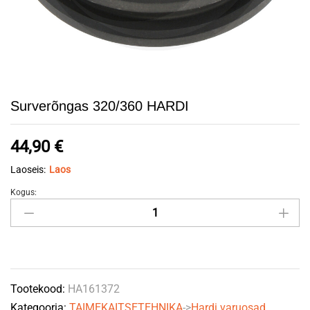
Surverõngas 320/360 HARDI
44,90
€
Laoseis:
Laos
Kogus:
Surverõngas
320/360
HARDI
quantity
Tootekood:
HA161372
Kategooria:
TAIMEKAITSETEHNIKA
->
Hardi varuosad