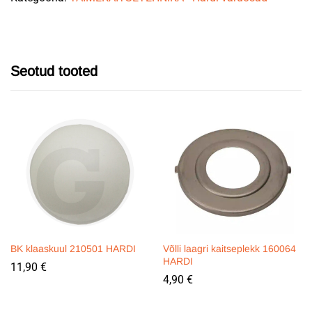
Seotud tooted
BK klaaskuul 210501 HARDI
Võlli laagri kaitseplekk 160064
HARDI
11,90
€
4,90
€