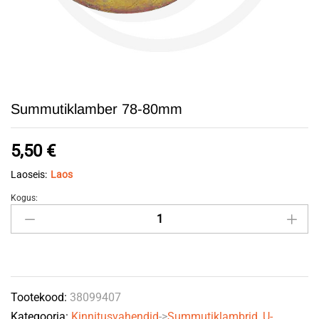
Summutiklamber 78-80mm
5,50
€
Laoseis:
Laos
Kogus:
Summutiklamber
78-
80mm
quantity
Tootekood:
38099407
Kategooria:
Kinnitusvahendid
->
Summutiklambrid, U-