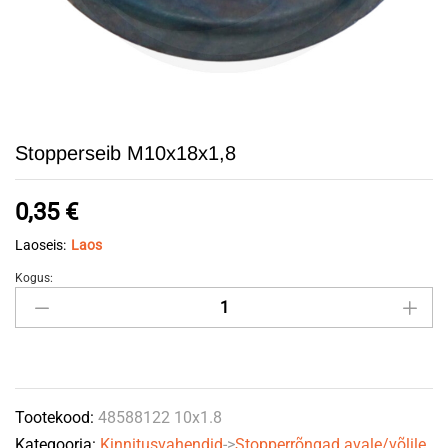
Stopperseib M10x18x1,8
0,35
€
Laoseis:
Laos
Kogus:
Stopperseib
M10x18x1,8
quantity
Tootekood:
48588122 10x1.8
Kategooria:
Kinnitusvahendid
->
Stopperrõngad avale/võlile