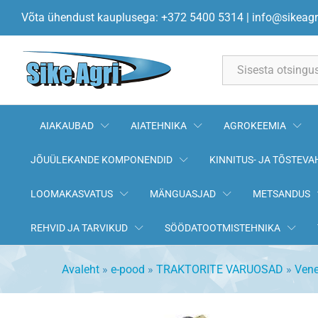
Starter 12V 2,8kW DT-20 JUB
Võta ühendust kauplusega: +372 5400 5314
|
info@sikeagr
Kirjeldus
All
AIAKAUBAD
AIATEHNIKA
AGROKEEMIA
JÕUÜLEKANDE KOMPONENDID
KINNITUS- JA TÕSTEVA
LOOMAKASVATUS
MÄNGUASJAD
METSANDUS
REHVID JA TARVIKUD
SÖÖDATOOTMISTEHNIKA
Avaleht
»
e-pood
»
TRAKTORITE VARUOSAD
»
Vene