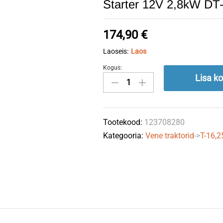
Starter 12V 2,8kW D
174,90
€
Laoseis:
Laos
Kogus:
Starter
Lisa ko
12V
2,8kW
DT-
Tootekood:
123708280
20
Kategooria:
Vene traktorid
->
T-16,2
JUBANA
quantity