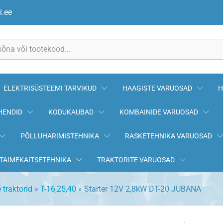
ANA
i.ee
ELEKTRISÜSTEEMI TARVIKUD
HAAGISTE VARUOSAD
H
HENDID
KODUKAUBAD
KOMBAINIDE VARUOSAD
PÕLLUHARIMISTEHNIKA
RASKETEHNIKA VARUOSAD
TAIMEKAITSETEHNIKA
TRAKTORITE VARUOSAD
 traktorid
»
T-16,25,40
»
Starter 12V 2,8kW DT-20 JUBANA