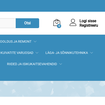
174,90
€
Lisa korvi
Logi sisse
Otsi
Registreeru
0
OOLDUS JA REMONT
KUIVATITE VARUOSAD
LÄGA- JA SÕNNIKUTEHNIKA
RIIDED JA ISIKUKAITSEVAHENDID