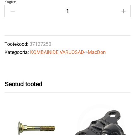
Kogus:
Sõrg
pealmine
FD1
124344
MACDON
Tootekood:
37127250
quantity
Kategooria:
KOMBAINIDE VARUOSAD
->
MacDon
Seotud tooted