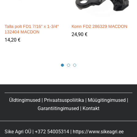
Talla polt FD1 7/16″ x 1-3/4″
Konn FD2 286329 MACDON
132404 MACDON
24,90
€
14,20
€
Üldtingimused
|
Privaatsuspoliitika
|
Müügitingimused
|
Garantiitingimused
|
Kontakt
Sike Agri OÜ | +372 54005314 | https://www.sikeagri.ee