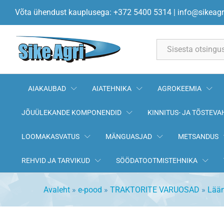
Soojenduse kraan
Võta ühendust kauplusega: +372 5400 5314
|
info@sikeagr
All
AIAKAUBAD
AIATEHNIKA
AGROKEEMIA
JÕUÜLEKANDE KOMPONENDID
KINNITUS- JA TÕSTEVA
LOOMAKASVATUS
MÄNGUASJAD
METSANDUS
REHVID JA TARVIKUD
SÖÖDATOOTMISTEHNIKA
Avaleht
»
e-pood
»
TRAKTORITE VARUOSAD
»
Lään