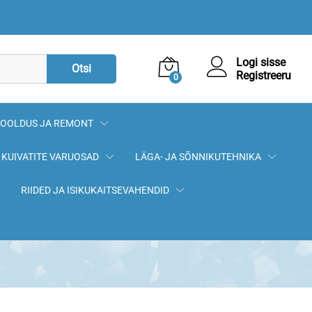
174,00
€
Lisa korvi
Logi sisse
Otsi
Registreeru
0
OOLDUS JA REMONT
KUIVATITE VARUOSAD
LÄGA- JA SÕNNIKUTEHNIKA
RIIDED JA ISIKUKAITSEVAHENDID