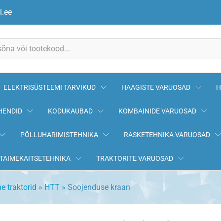
i.ee
ELEKTRISÜSTEEMI TARVIKUD
HAAGISTE VARUOSAD
H
HENDID
KODUKAUBAD
KOMBAINIDE VARUOSAD
PÕLLUHARIMISTEHNIKA
RASKETEHNIKA VARUOSAD
TAIMEKAITSETEHNIKA
TRAKTORITE VARUOSAD
e traktorid
»
HTT
»
Soojenduse kraan