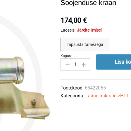
Soojenduse kraan
174,00
€
Laoseis:
Järeltellimisel
Täpsusta tarneaega
Kogus:
Soojenduse
Lisa ko
kraan
quantity
Tootekood:
65422065
Kategooria:
Lääne traktorid
->
HTT