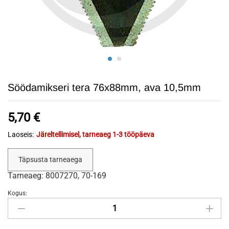
Söödamikseri tera 76x88mm, ava 10,5mm
5,70
€
Laoseis:
Järeltellimisel, tarneaeg 1-3 tööpäeva
Täpsusta tarneaega
Tarneaeg: 8007270, 70-169
Kogus:
Söödamikseri
tera
76x88mm,