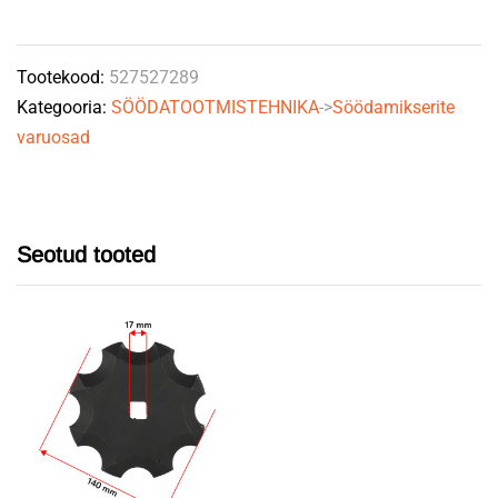
ava
10,5mm
Tootekood:
527527289
quantity
Kategooria:
SÖÖDATOOTMISTEHNIKA
->
Söödamikserite
varuosad
Seotud tooted