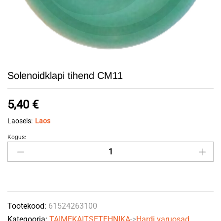
Solenoidklapi tihend CM11
5,40
€
Laoseis:
Laos
Kogus:
Solenoidklapi
tihend
CM11
quantity
Tootekood:
61524263100
Kategooria:
TAIMEKAITSETEHNIKA
->
Hardi varuosad