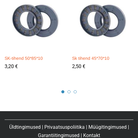
SK-tihend 50*85*10
Sk tihend 45*70*10
3,20
€
2,50
€
Üldtingimused
|
Privaatsuspoliitika
|
Müügitingimused
|
Garantiitingimused
|
Kontakt