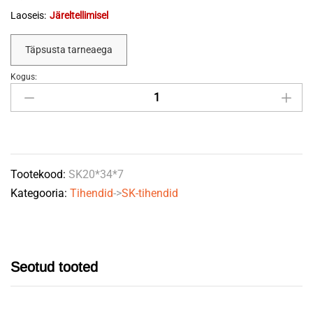
Laoseis:
Järeltellimisel
Täpsusta tarneaega
Kogus:
Sk-
tihend
20*34*7
GFO
quantity
Tootekood:
SK20*34*7
Kategooria:
Tihendid
->
SK-tihendid
Seotud tooted