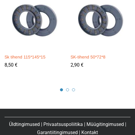
Sk tihend 115*145*15
SK-tihend 50*72*8
8,50
€
2,90
€
Üldtingimused
|
Privaatsuspoliitika
|
Müügitingimused
|
Garantiitingimused
|
Kontakt