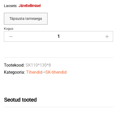
Laoseis:
Järeltellimisel
Täpsusta tarneaega
Kogus:
Sk-
tihend
110*130*8
quantity
Tootekood:
SK110*130*8
Kategooria:
Tihendid
->
SK-tihendid
Seotud tooted