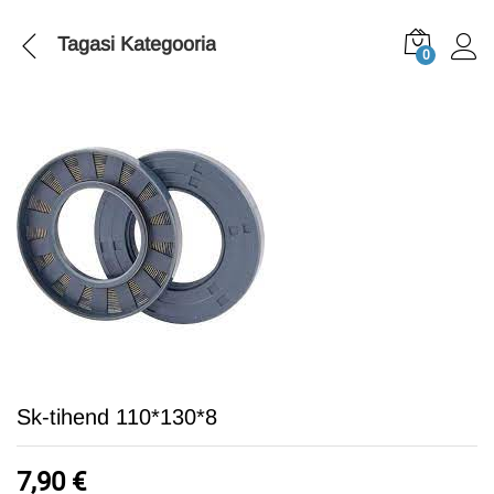
Tagasi
Kategooria
0
Sk-tihend 110*130*8
7,90
€