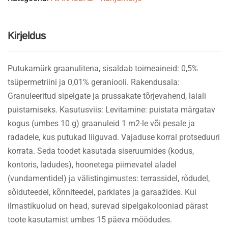
Kirjeldus
Putukamürk graanulitena, sisaldab toimeaineid: 0,5%
tsüpermetriini ja 0,01% geraniooli. Rakendusala:
Granuleeritud sipelgate ja prussakate tõrjevahend, laiali
puistamiseks. Kasutusviis: Levitamine: puistata märgatav
kogus (umbes 10 g) graanuleid 1 m2-le või pesale ja
radadele, kus putukad liiguvad. Vajaduse korral protseduuri
korrata. Seda toodet kasutada siseruumides (kodus,
kontoris, ladudes), hoonetega piirnevatel aladel
(vundamentidel) ja välistingimustes: terrassidel, rõdudel,
sõiduteedel, kõnniteedel, parklates ja garaažides. Kui
ilmastikuolud on head, surevad sipelgakolooniad pärast
toote kasutamist umbes 15 päeva möödudes.