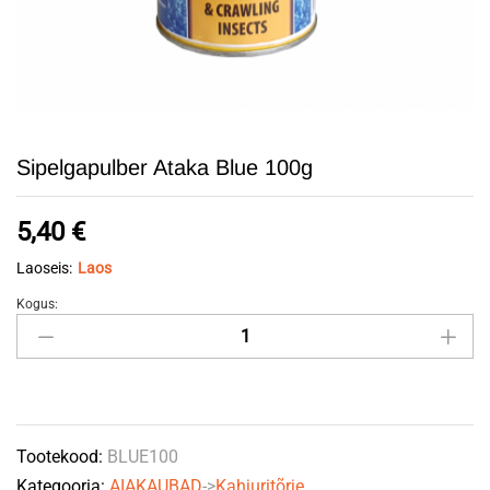
Sipelgapulber Ataka Blue 100g
5,40
€
Laoseis:
Laos
Kogus:
Sipelgapulber
Ataka
Blue
100g
quantity
Tootekood:
BLUE100
Kategooria:
AIAKAUBAD
->
Kahjuritõrje