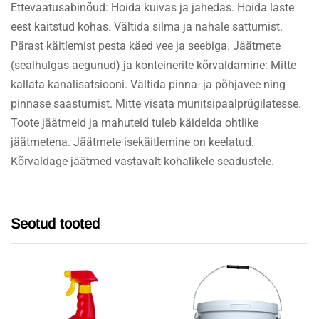
Ettevaatusabinõud: Hoida kuivas ja jahedas. Hoida laste
eest kaitstud kohas. Vältida silma ja nahale sattumist.
Pärast käitlemist pesta käed vee ja seebiga. Jäätmete
(sealhulgas aegunud) ja konteinerite kõrvaldamine: Mitte
kallata kanalisatsiooni. Vältida pinna- ja põhjavee ning
pinnase saastumist. Mitte visata munitsipaalprügilatesse.
Toote jäätmeid ja mahuteid tuleb käidelda ohtlike
jäätmetena. Jäätmete isekäitlemine on keelatud.
Kõrvaldage jäätmed vastavalt kohalikele seadustele.
Seotud tooted