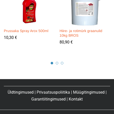
Prussaka Spray Arox 500ml
Hiire- ja rotimürk graanulid
10kg BROS
10,30
€
80,90
€
Üldtingimused
|
Privaatsuspoliitika
|
Müügitingimused
|
Garantiitingimused
|
Kontakt