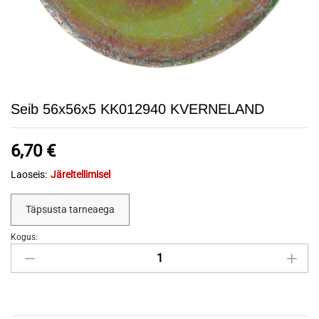
Seib 56x56x5 KK012940 KVERNELAND
6,70
€
Laoseis:
Järeltellimisel
Täpsusta tarneaega
Kogus:
Seib
56x56x5
KK012940
KVERNELAND
quantity