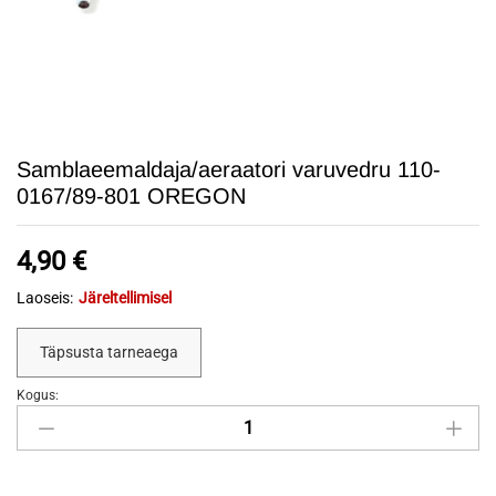
Samblaeemaldaja/aeraatori varuvedru 110-
0167/89-801 OREGON
4,90
€
Laoseis:
Järeltellimisel
Täpsusta tarneaega
Kogus:
Samblaeemaldaja/aeraatori
varuvedru
110-
0167/89-