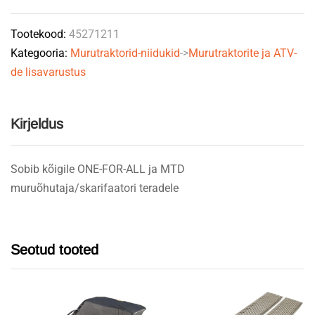
801
Tootekood:
45271211
OREGON
Kategooria:
Murutraktorid-niidukid
->
Murutraktorite ja ATV-
quantity
de lisavarustus
Kirjeldus
Sobib kõigile ONE-FOR-ALL ja MTD
muruõhutaja/skarifaatori teradele
Seotud tooted