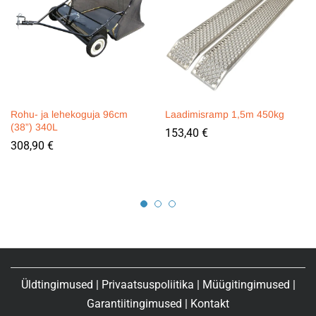
Rohu- ja lehekoguja 96cm
Laadimisramp 1,5m 450kg
(38”) 340L
153,40
€
308,90
€
Üldtingimused
|
Privaatsuspoliitika
|
Müügitingimused
|
Garantiitingimused
|
Kontakt