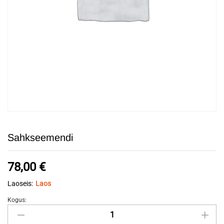
Sahkseemendi
78,00
€
Laoseis:
Laos
Kogus:
Sahkseemendi
quantity