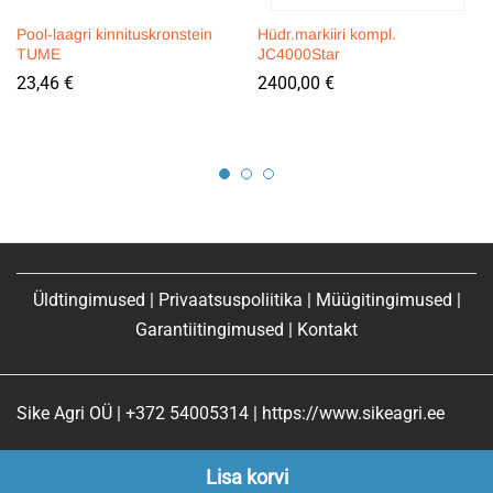
Pool-laagri kinnituskronstein
Hüdr.markiiri kompl.
TUME
JC4000Star
23,46
€
2400,00
€
Üldtingimused
|
Privaatsuspoliitika
|
Müügitingimused
|
Garantiitingimused
|
Kontakt
Sike Agri OÜ | +372 54005314 | https://www.sikeagri.ee
Lisa korvi