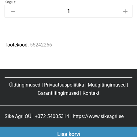
Kogus:
Saekett
.325"/1,3/66
quantity
Tootekood:
55242266
Üldtingimused
|
Privaatsuspoliitika
|
Müügitingimused
|
Garantiitingimused
|
Kontakt
Sike Agri OÜ | +372 54005314 | https://www.sikeagri.ee
Lisa korvi