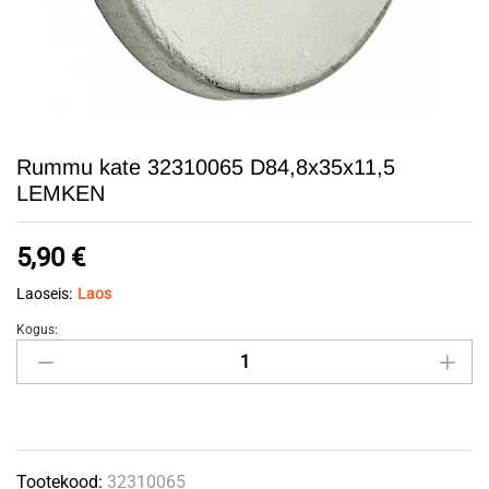
Rummu kate 32310065 D84,8x35x11,5
LEMKEN
5,90
€
Laoseis:
Laos
Kogus:
Rummu
kate
32310065
D84,8x35x11,5
LEMKEN
Tootekood:
32310065
quantity