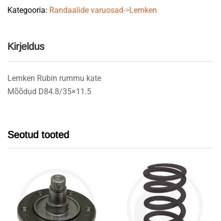
Kategooria:
Randaalide varuosad
->
Lemken
Kirjeldus
Lemken Rubin rummu kate
Mõõdud D84.8/35×11.5
Seotud tooted