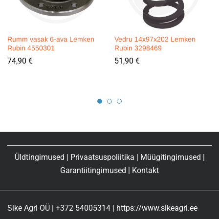
Rumm vasak 6-ava Lemken
Vedru 14x97x202 Lemken
Rubin 4550301
Rubin 3298469
74,90
€
51,90
€
Üldtingimused
|
Privaatsuspoliitika
|
Müügitingimused
|
Garantiitingimused
|
Kontakt
Sike Agri OÜ | +372 54005314 | https://www.sikeagri.ee