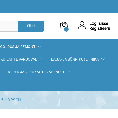
18,90
€
Lisa korvi
Logi sisse
Otsi
Registreeru
0
OOLDUS JA REMONT
KUIVATITE VARUOSAD
LÄGA- JA SÕNNIKUTEHNIKA
RIIDED JA ISIKUKAITSEVAHENDID
x15 HORSCH