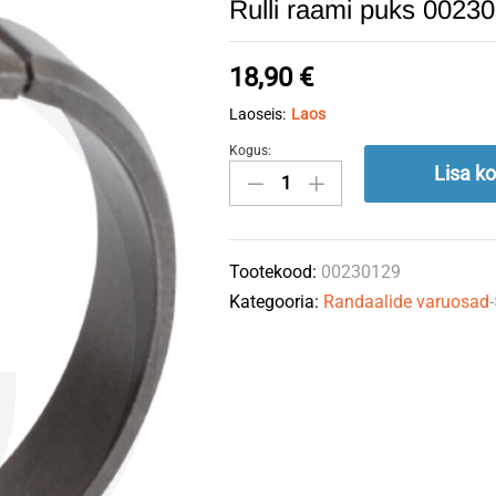
Rulli raami puks 00
18,90
€
Laoseis:
Laos
Kogus:
Rulli
Lisa ko
raami
puks
00230129
Tootekood:
00230129
60x70x15
Kategooria:
Randaalide varuosad
HORSCH
quantity