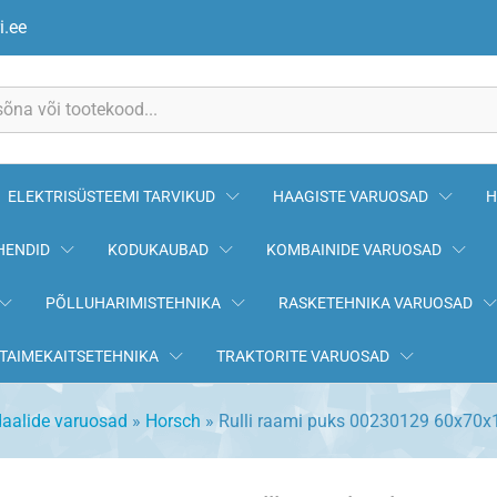
x70x15 HORSCH
i.ee
ELEKTRISÜSTEEMI TARVIKUD
HAAGISTE VARUOSAD
H
HENDID
KODUKAUBAD
KOMBAINIDE VARUOSAD
PÕLLUHARIMISTEHNIKA
RASKETEHNIKA VARUOSAD
TAIMEKAITSETEHNIKA
TRAKTORITE VARUOSAD
aalide varuosad
»
Horsch
»
Rulli raami puks 00230129 60x70