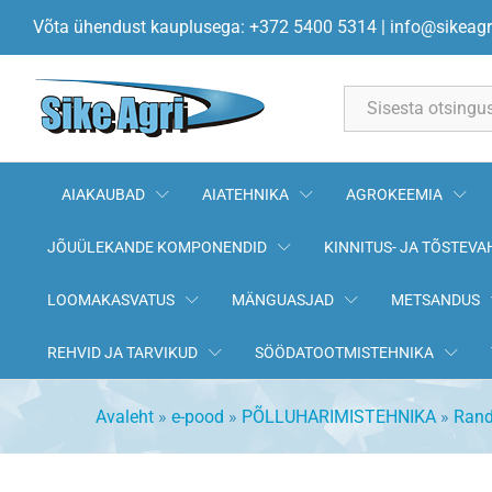
Rulli raami puks 00230129 60
Võta ühendust kauplusega: +372 5400 5314
|
info@sikeagr
Kirjeldus
All
AIAKAUBAD
AIATEHNIKA
AGROKEEMIA
JÕUÜLEKANDE KOMPONENDID
KINNITUS- JA TÕSTEVA
LOOMAKASVATUS
MÄNGUASJAD
METSANDUS
REHVID JA TARVIKUD
SÖÖDATOOTMISTEHNIKA
Avaleht
»
e-pood
»
PÕLLUHARIMISTEHNIKA
»
Rand