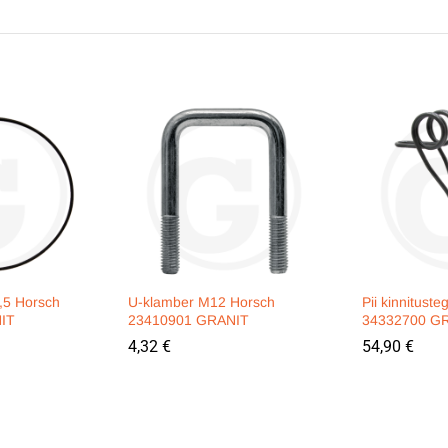
,5 Horsch
U-klamber M12 Horsch
Pii kinnitust
IT
23410901 GRANIT
34332700 G
4,32
€
54,90
€