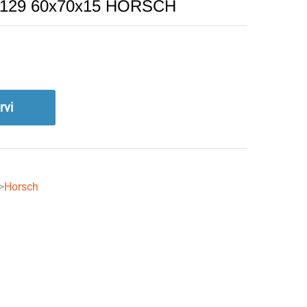
230129 60x70x15 HORSCH
rvi
->
Horsch