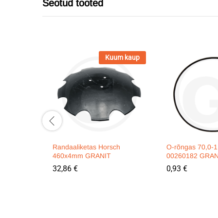
Seotud tooted
Kuum kaup
Randaaliketas Horsch
O-rõngas 70,0-1
460x4mm GRANIT
00260182 GRAN
32,86
€
0,93
€