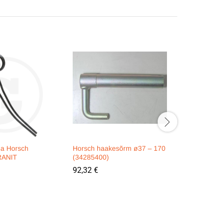
ega Horsch
Horsch haakesõrm ø37 – 170
Randaali 
RANIT
(34285400)
520x6mm 
92,32
€
37,80
€