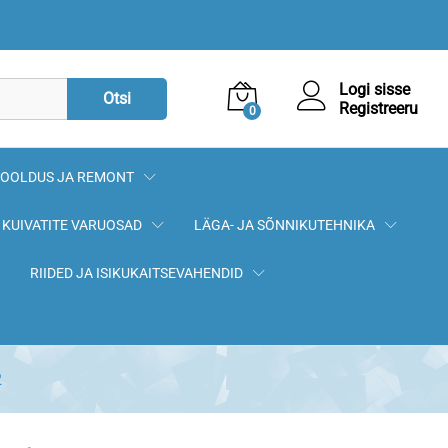
0,90
€
Lisa korvi
Logi sisse
Otsi
Registreeru
0
OOLDUS JA REMONT
KUIVATITE VARUOSAD
LÄGA- JA SÕNNIKUTEHNIKA
RIIDED JA ISIKUKAITSEVAHENDID
2