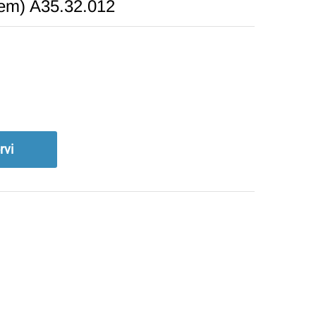
rem) A35.32.012
rvi