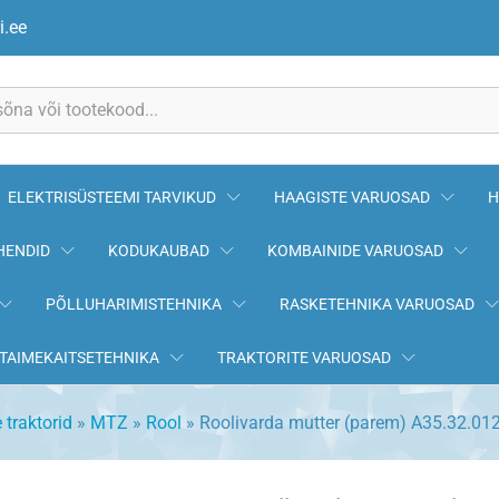
32.012
i.ee
ELEKTRISÜSTEEMI TARVIKUD
HAAGISTE VARUOSAD
H
HENDID
KODUKAUBAD
KOMBAINIDE VARUOSAD
PÕLLUHARIMISTEHNIKA
RASKETEHNIKA VARUOSAD
TAIMEKAITSETEHNIKA
TRAKTORITE VARUOSAD
 traktorid
»
MTZ
»
Rool
»
Roolivarda mutter (parem) A35.32.01