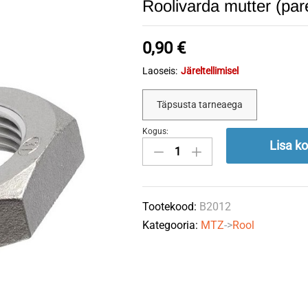
Roolivarda mutter (pa
0,90
€
Laoseis:
Järeltellimisel
Täpsusta tarneaega
Kogus:
Roolivarda
Lisa ko
mutter
(parem)
A35.32.012
Tootekood:
B2012
quantity
Kategooria:
MTZ
->
Rool