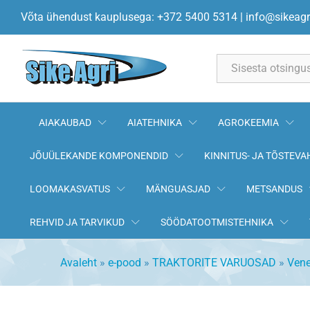
Roolivarda mutter (parem) A35.
Võta ühendust kauplusega: +372 5400 5314
|
info@sikeagr
All
AIAKAUBAD
AIATEHNIKA
AGROKEEMIA
JÕUÜLEKANDE KOMPONENDID
KINNITUS- JA TÕSTEVA
LOOMAKASVATUS
MÄNGUASJAD
METSANDUS
REHVID JA TARVIKUD
SÖÖDATOOTMISTEHNIKA
Avaleht
»
e-pood
»
TRAKTORITE VARUOSAD
»
Vene