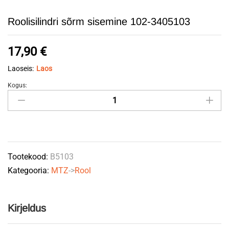
Roolisilindri sõrm sisemine 102-3405103
17,90
€
Laoseis:
Laos
Kogus:
Roolisilindri
sõrm
sisemine
102-
3405103
Tootekood:
B5103
quantity
Kategooria:
MTZ
->
Rool
Kirjeldus