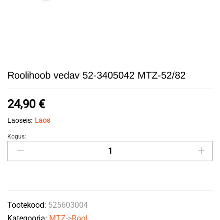
Roolihoob vedav 52-3405042 MTZ-52/82
24,90
€
Laoseis:
Laos
Kogus:
Roolihoob
vedav
52-
3405042
MTZ-
Tootekood:
525603004
52/82
Kategooria:
MTZ
->
Rool
quantity