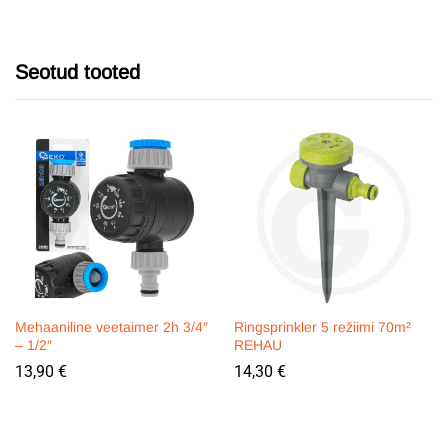
Seotud tooted
Mehaaniline veetaimer 2h 3/4″
Ringsprinkler 5 režiimi 70m²
– 1/2″
REHAU
13,90
€
14,30
€