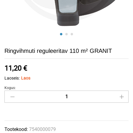
Ringvihmuti reguleeritav 110 m² GRANIT
11,20
€
Laoseis:
Laos
Kogus:
Ringvihmuti
reguleeritav
110
m²
GRANIT
Tootekood:
7540000079
quantity