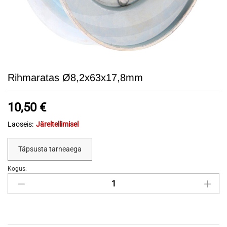
Rihmaratas Ø8,2x63x17,8mm
10,50
€
Laoseis:
Järeltellimisel
Täpsusta tarneaega
Kogus:
Rihmaratas
Ø8,2x63x17,8mm
quantity