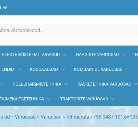
9,05x9,5mm GRANIT
i.ee
ELEKTRISÜSTEEMI TARVIKUD
HAAGISTE VARUOSAD
H
HENDID
KODUKAUBAD
KOMBAINIDE VARUOSAD
PÕLLUHARIMISTEHNIKA
RASKETEHNIKA VARUOSAD
TAIMEKAITSETEHNIKA
TRAKTORITE VARUOSAD
dukid
»
Varuosad
»
Varuosad
»
Rihmaratas 756-0487 101,6×19