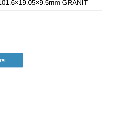
 101,6×19,05×9,5mm GRANIT
rvi