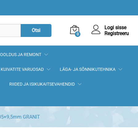
11,50
€
Lisa korvi
Logi sisse
Otsi
Registreeru
0
OOLDUS JA REMONT
KUIVATITE VARUOSAD
LÄGA- JA SÕNNIKUTEHNIKA
RIIDED JA ISIKUKAITSEVAHENDID
,05×9,5mm GRANIT