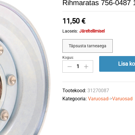
Rihmaratas 756-0487
11,50
€
Laoseis:
Järeltellimisel
Täpsusta tarneaega
Kogus:
Rihmaratas
Lisa ko
756-
0487
101,6x19,05x9,5mm
Tootekood:
31270087
GRANIT
Kategooria:
Varuosad
->
Varuosad
quantity