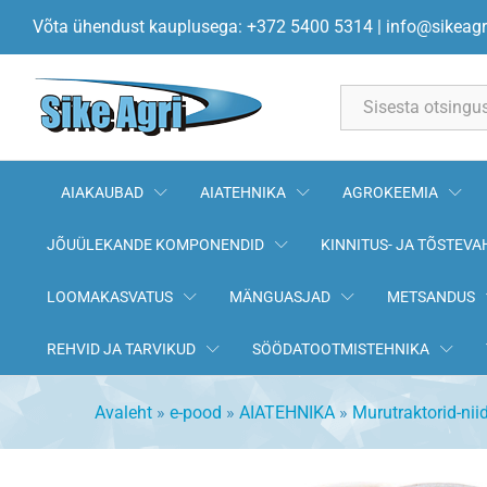
Rihmaratas 756-0487 101,6x1
Võta ühendust kauplusega: +372 5400 5314
|
info@sikeagr
Kirjeldus
All
AIAKAUBAD
AIATEHNIKA
AGROKEEMIA
JÕUÜLEKANDE KOMPONENDID
KINNITUS- JA TÕSTEVA
LOOMAKASVATUS
MÄNGUASJAD
METSANDUS
REHVID JA TARVIKUD
SÖÖDATOOTMISTEHNIKA
Avaleht
»
e-pood
»
AIATEHNIKA
»
Murutraktorid-nii