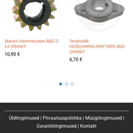
Starteri hammasratas B&S Z-
Terahoidik
14 GRANIT
HUSQVARNA,PARTNER Ø20
GRANIT
10,90
€
6,70
€
Üldtingimused
|
Privaatsuspoliitika
|
Müügitingimused
|
Garantiitingimused
|
Kontakt