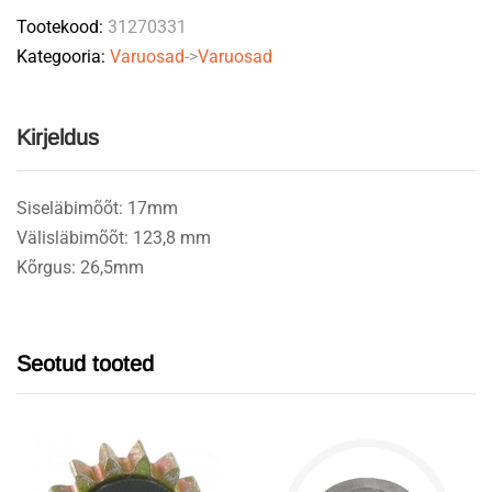
Tootekood:
31270331
05042
Kategooria:
Varuosad
->
Varuosad
quantity
Kirjeldus
Siseläbimõõt: 17mm
Välisläbimõõt: 123,8 mm
Kõrgus: 26,5mm
Seotud tooted