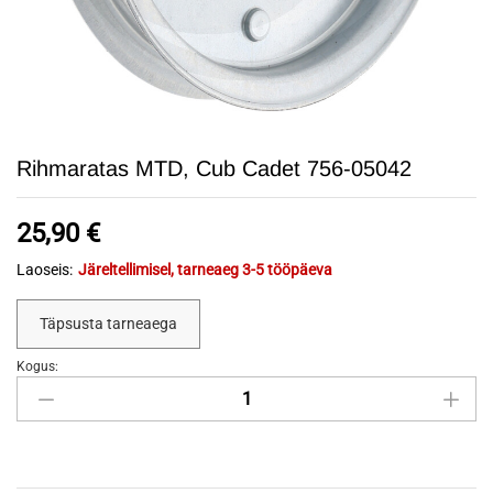
Rihmaratas MTD, Cub Cadet 756-05042
25,90
€
Laoseis:
Järeltellimisel, tarneaeg 3-5 tööpäeva
Täpsusta tarneaega
Kogus:
Rihmaratas
MTD,
Cub
Cadet
756-