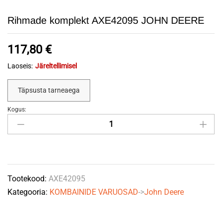
Rihmade komplekt AXE42095 JOHN DEERE
117,80
€
Laoseis:
Järeltellimisel
Täpsusta tarneaega
Kogus:
Rihmade
komplekt
AXE42095
JOHN
DEERE
Tootekood:
AXE42095
quantity
Kategooria:
KOMBAINIDE VARUOSAD
->
John Deere