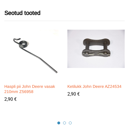
Seotud tooted
Haspli pii John Deere vasak
Ketilukk John Deere AZ24534
210mm Z56958
2,90
€
2,90
€