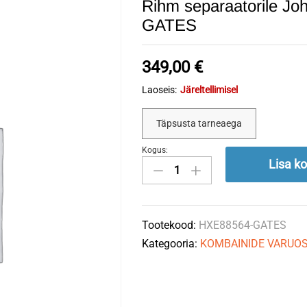
Rihm separaatorile J
GATES
349,00
€
Laoseis:
Järeltellimisel
Täpsusta tarneaega
Kogus:
Rihm
Lisa ko
separaatorile
John
Deere
Tootekood:
HXE88564-GATES
HXE88564,
Kategooria:
KOMBAINIDE VARUO
H202821
GATES
quantity