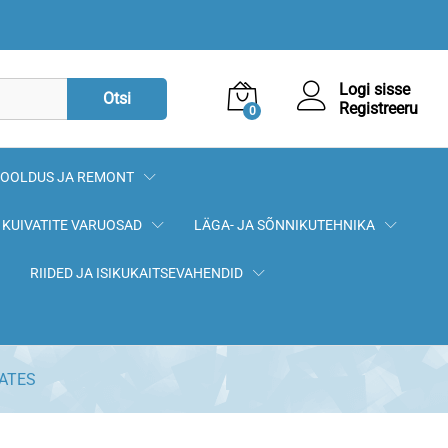
349,00
€
Lisa korvi
Logi sisse
Otsi
Registreeru
0
OOLDUS JA REMONT
KUIVATITE VARUOSAD
LÄGA- JA SÕNNIKUTEHNIKA
RIIDED JA ISIKUKAITSEVAHENDID
GATES