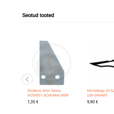
Seotud tooted
Pooltera John Deere
Kõrretõstja JD 
H150057 SCHUMACHER
100 GRANIT
1,35
€
9,90
€