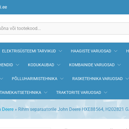
e HXE88564, H202821 GATES
i.ee
ELEKTRISÜSTEEMI TARVIKUD
HAAGISTE VARUOSAD
H
HENDID
KODUKAUBAD
KOMBAINIDE VARUOSAD
PÕLLUHARIMISTEHNIKA
RASKETEHNIKA VARUOSAD
TAIMEKAITSETEHNIKA
TRAKTORITE VARUOSAD
 Deere
»
Rihm separaatorile John Deere HXE88564, H202821 