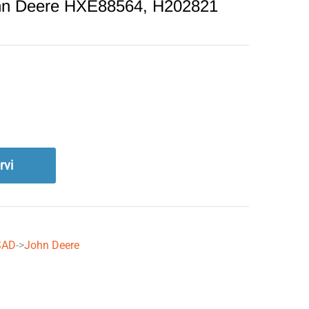
ohn Deere HXE88564, H202821
rvi
SAD
->
John Deere