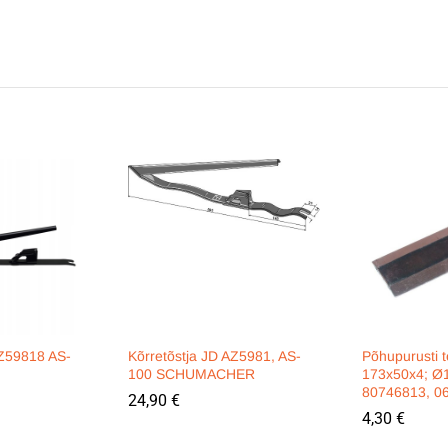
AZ59818 AS-
Kõrretõstja JD AZ5981, AS-
Põhupurusti t
100 SCHUMACHER
173x50x4; Ø
80746813, 0
24,90
€
4,30
€