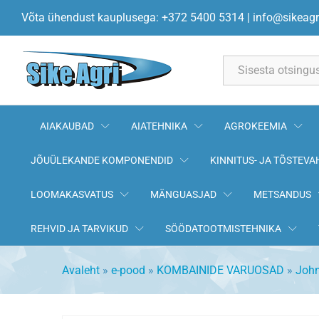
Rihm separaatorile John Deer
Võta ühendust kauplusega: +372 5400 5314
|
info@sikeagr
Kirjeldus
All
AIAKAUBAD
AIATEHNIKA
AGROKEEMIA
JÕUÜLEKANDE KOMPONENDID
KINNITUS- JA TÕSTEVA
LOOMAKASVATUS
MÄNGUASJAD
METSANDUS
REHVID JA TARVIKUD
SÖÖDATOOTMISTEHNIKA
Avaleht
»
e-pood
»
KOMBAINIDE VARUOSAD
»
John