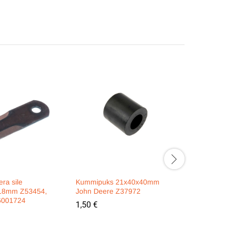
era sile
Kummipuks 21x40x40mm
Kõrretõst
18mm Z53454,
John Deere Z37972
100, AGV
6001724
1,50
€
9,90
€