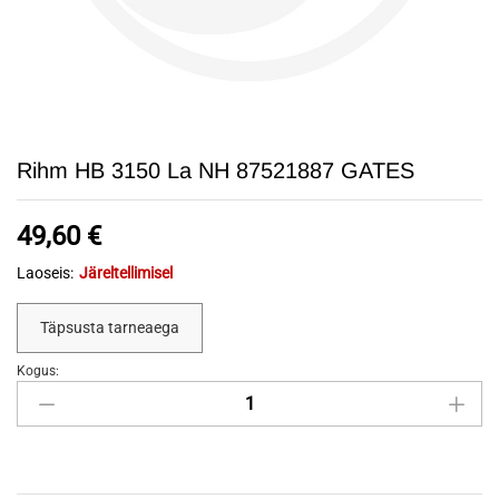
Rihm HB 3150 La NH 87521887 GATES
49,60
€
Laoseis:
Järeltellimisel
Täpsusta tarneaega
Kogus:
Rihm
HB
3150
La
NH