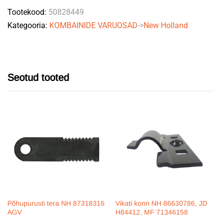
Tootekood:
50828449
87521887
Kategooria:
KOMBAINIDE VARUOSAD
->
New Holland
GATES
quantity
Seotud tooted
Põhupurusti tera NH 87318316
Vikati konn NH 86630786, JD
AGV
H84412, MF 71346158