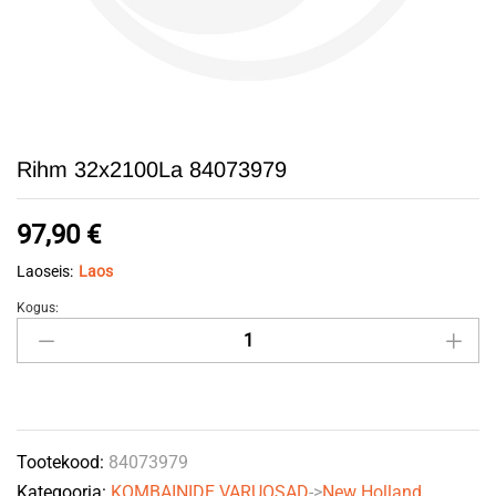
Rihm 32x2100La 84073979
97,90
€
Laoseis:
Laos
Kogus:
Rihm
32x2100La
84073979
quantity
Tootekood:
84073979
Kategooria:
KOMBAINIDE VARUOSAD
->
New Holland