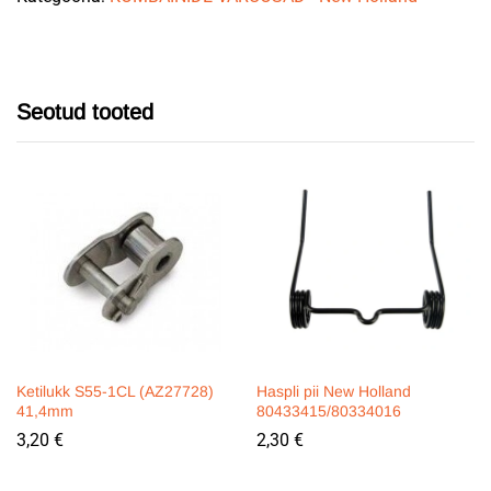
Seotud tooted
Ketilukk S55-1CL (AZ27728)
Haspli pii New Holland
41,4mm
80433415/80334016
3,20
€
2,30
€