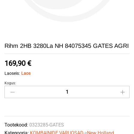
Rihm 2HB 3280La NH 84075345 GATES AGRI
169,90
€
Laoseis:
Laos
Kogus:
Rihm
2HB
3280La
NH
84075345
Tootekood:
0323285-GATES
GATES
Kategooria:
KOMBAINIDE VARUOSAD
->
New Holland
AGRI