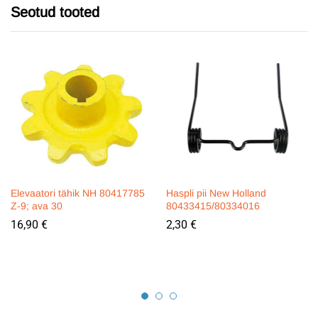
Seotud tooted
Elevaatori tähik NH 80417785
Haspli pii New Holland
Z-9; ava 30
80433415/80334016
16,90
€
2,30
€