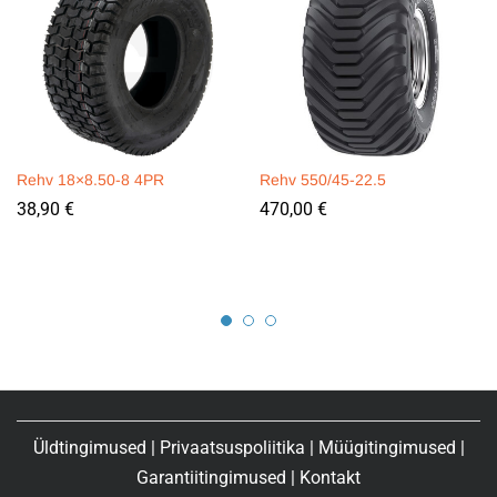
Rehv 18×8.50-8 4PR
Rehv 550/45-22.5
38,90
€
470,00
€
Üldtingimused
|
Privaatsuspoliitika
|
Müügitingimused
|
Garantiitingimused
|
Kontakt