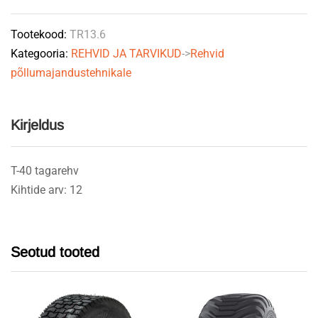
12PR
Tootekood:
TR13.6
T-
Kategooria:
REHVID JA TARVIKUD
->
Rehvid
40
põllumajandustehnikale
tagumine
quantity
Kirjeldus
T-40 tagarehv
Kihtide arv: 12
Seotud tooted