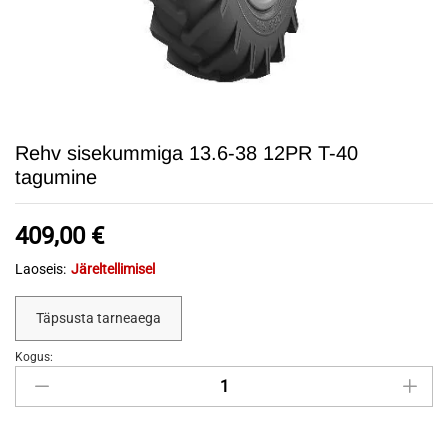
Rehv sisekummiga 13.6-38 12PR T-40
tagumine
409,00
€
Laoseis:
Järeltellimisel
Täpsusta tarneaega
Kogus:
Rehv
sisekummiga
13.6-
38