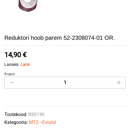
Reduktori hoob parem 52-2308074-01 OR.
14,90
€
Laoseis:
Laos
Kogus:
Reduktori
hoob
parem
52-
2308074-
Tootekood:
B8074K
01
Kategooria:
MTZ
->
Esisild
OR.