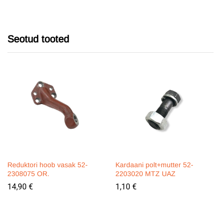
quantity
Seotud tooted
Reduktori hoob vasak 52-
Kardaani polt+mutter 52-
2308075 OR.
2203020 MTZ UAZ
14,90
€
1,10
€