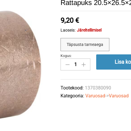
Rattapuks 20.5×26.5×
9,20
€
Laoseis:
Järeltellimisel
Täpsusta tarneaega
Kogus:
Rattapuks
Lisa ko
20.5x26.5x25.5
STIGA
quantity
Tootekood:
1370380090
Kategooria:
Varuosad
->
Varuosad