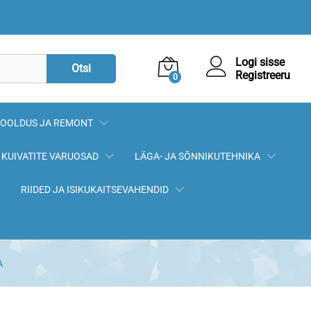
9,20
€
Lisa korvi
Logi sisse
Otsi
Registreeru
0
OOLDUS JA REMONT
KUIVATITE VARUOSAD
LÄGA- JA SÕNNIKUTEHNIKA
RIIDED JA ISIKUKAITSEVAHENDID
A