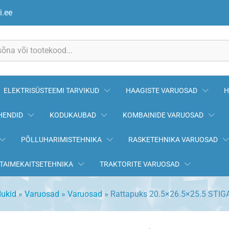
GA
i.ee
ELEKTRISÜSTEEMI TARVIKUD
HAAGISTE VARUOSAD
H
HENDID
KODUKAUBAD
KOMBAINIDE VARUOSAD
PÕLLUHARIMISTEHNIKA
RASKETEHNIKA VARUOSAD
TAIMEKAITSETEHNIKA
TRAKTORITE VARUOSAD
dukid
»
Varuosad
»
Varuosad
»
Rattapuks 20.5×26.5×25.5 STIG