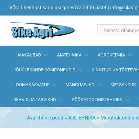
Rattapuks 20.5x26.5x25.5 STI
Võta ühendust kauplusega: +372 5400 5314
|
info@sikeagr
Kirjeldus
All
AIAKAUBAD
AIATEHNIKA
AGROKEEMIA
JÕUÜLEKANDE KOMPONENDID
KINNITUS- JA TÕSTEVA
LOOMAKASVATUS
MÄNGUASJAD
METSANDUS
REHVID JA TARVIKUD
SÖÖDATOOTMISTEHNIKA
Avaleht
»
e-pood
»
AIATEHNIKA
»
Murutraktorid-nii