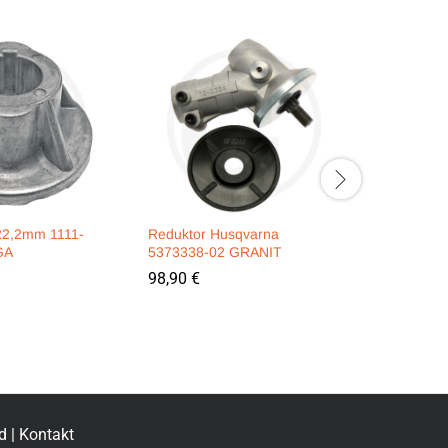
22,2mm 1111-
Reduktor Husqvarna
Mutter 5/
GA
5373338-02 GRANIT
GRANIT
98,90
€
2,50
€
d
|
Kontakt