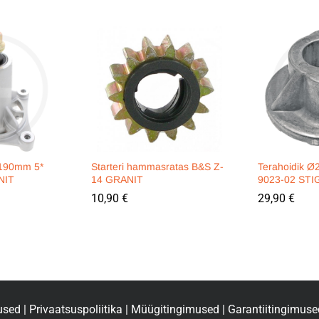
 190mm 5*
Starteri hammasratas B&S Z-
Terahoidik Ø
NIT
14 GRANIT
9023-02 STI
10,90
€
29,90
€
used
|
Privaatsuspoliitika
|
Müügitingimused
|
Garantiitingimuse