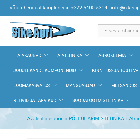
Rattapuhati kronstein KK071
Võta ühendust kauplusega: +372 5400 5314
|
info@sikeagr
All
AIAKAUBAD
AIATEHNIKA
AGROKEEMIA
JÕUÜLEKANDE KOMPONENDID
KINNITUS- JA TÕSTEVA
LOOMAKASVATUS
MÄNGUASJAD
METSANDUS
REHVID JA TARVIKUD
SÖÖDATOOTMISTEHNIKA
Avaleht
»
e-pood
»
PÕLLUHARIMISTEHNIKA
»
Atra