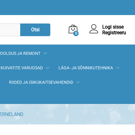
105,40
€
Lisa korvi
Logi sisse
Otsi
Registreeru
0
OOLDUS JA REMONT
KUIVATITE VARUOSAD
LÄGA- JA SÕNNIKUTEHNIKA
RIIDED JA ISIKUKAITSEVAHENDID
KVERNELAND