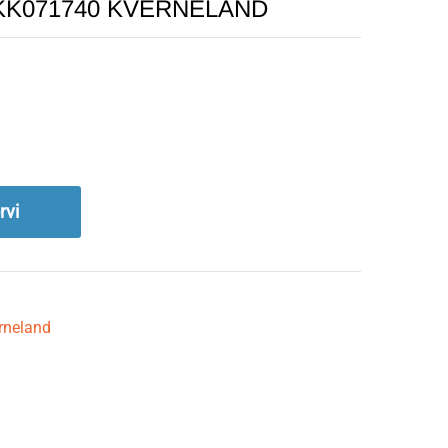
in KK071740 KVERNELAND
rvi
rneland