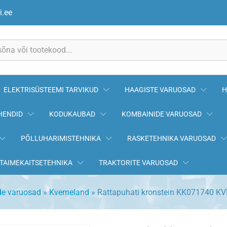
740 KVERNELAND
i.ee
ELEKTRISÜSTEEMI TARVIKUD
HAAGISTE VARUOSAD
H
HENDID
KODUKAUBAD
KOMBAINIDE VARUOSAD
PÕLLUHARIMISTEHNIKA
RASKETEHNIKA VARUOSAD
TAIMEKAITSETEHNIKA
TRAKTORITE VARUOSAD
de varuosad
»
Kverneland
»
Rattapuhati kronstein KK071740 