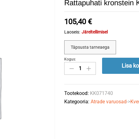
Rattapuhati kronste
105,40
€
Laoseis:
Järeltellimisel
Täpsusta tarneaega
Kogus:
Rattapuhati
Lisa ko
kronstein
KK071740
KVERNELAND
Tootekood:
KK071740
quantity
Kategooria:
Atrade varuosad
->
Kve