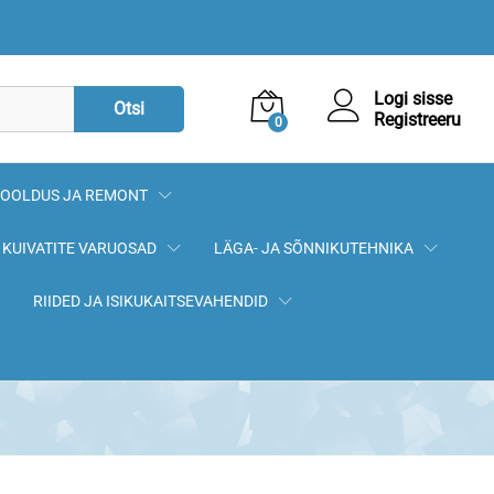
15,90
€
Lisa korvi
Logi sisse
Otsi
Registreeru
0
OOLDUS JA REMONT
KUIVATITE VARUOSAD
LÄGA- JA SÕNNIKUTEHNIKA
RIIDED JA ISIKUKAITSEVAHENDID