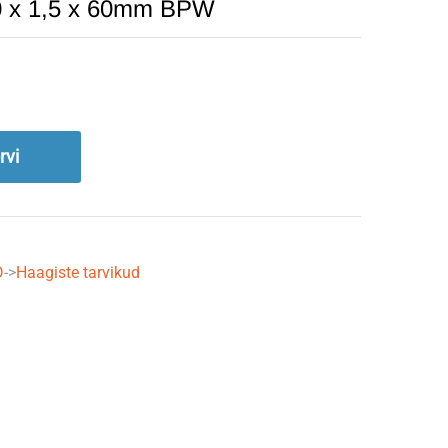
20 x 1,5 x 60mm BPW
rvi
D
->
Haagiste tarvikud