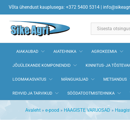
Rattapoltide kmpl. M20 x 1,5 
Võta ühendust kauplusega: +372 5400 5314
|
info@sikeagr
All
AIAKAUBAD
AIATEHNIKA
AGROKEEMIA
JÕUÜLEKANDE KOMPONENDID
KINNITUS- JA TÕSTEVA
LOOMAKASVATUS
MÄNGUASJAD
METSANDUS
REHVID JA TARVIKUD
SÖÖDATOOTMISTEHNIKA
Avaleht
»
e-pood
»
HAAGISTE VARUOSAD
»
Haagist