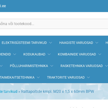
x 60mm BPW
i.ee
ELEKTRISÜSTEEMI TARVIKUD
HAAGISTE VARUOSAD
H
HENDID
KODUKAUBAD
KOMBAINIDE VARUOSAD
PÕLLUHARIMISTEHNIKA
RASKETEHNIKA VARUOSAD
TAIMEKAITSETEHNIKA
TRAKTORITE VARUOSAD
e tarvikud
»
Rattapoltide kmpl. M20 x 1,5 x 60mm BPW