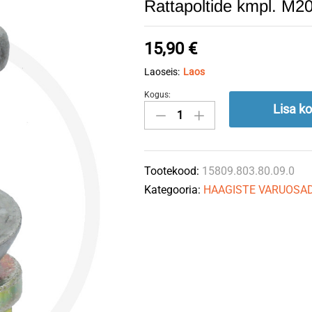
Rattapoltide kmpl. M
15,90
€
Laoseis:
Laos
Kogus:
Rattapoltide
Lisa ko
kmpl.
M20
x
Tootekood:
15809.803.80.09.0
1,5
Kategooria:
HAAGISTE VARUOSA
x
60mm
BPW
quantity