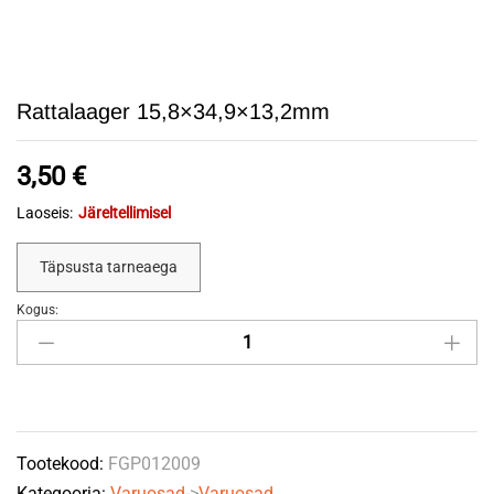
Rattalaager 15,8×34,9×13,2mm
3,50
€
Laoseis:
Järeltellimisel
Täpsusta tarneaega
Kogus:
Rattalaager
15,8x34,9x13,2mm
quantity
Tootekood:
FGP012009
Kategooria:
Varuosad
->
Varuosad