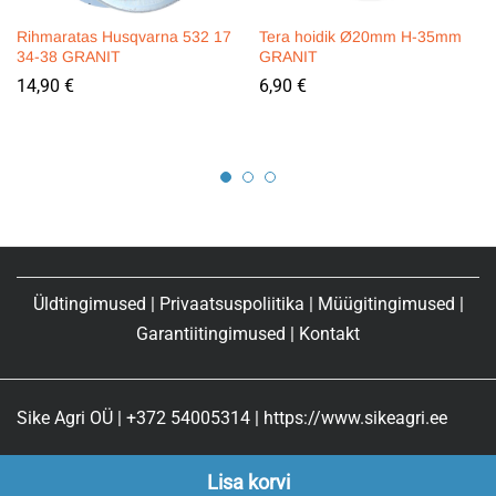
Rihmaratas Husqvarna 532 17
Tera hoidik Ø20mm H-35mm
34-38 GRANIT
GRANIT
14,90
€
6,90
€
Üldtingimused
|
Privaatsuspoliitika
|
Müügitingimused
|
Garantiitingimused
|
Kontakt
Sike Agri OÜ | +372 54005314 | https://www.sikeagri.ee
Lisa korvi