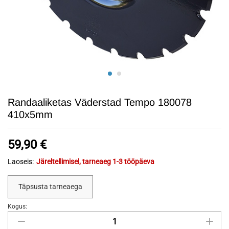
Randaaliketas Väderstad Tempo 180078
410x5mm
59,90
€
Laoseis:
Järeltellimisel, tarneaeg 1-3 tööpäeva
Täpsusta tarneaega
Kogus:
Randaaliketas
Väderstad