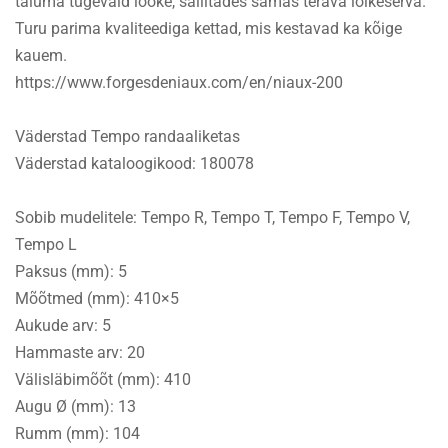
taluma tugevaid lööke, säilitades samas terava lõikeserva.
Turu parima kvaliteediga kettad, mis kestavad ka kõige
kauem.
https://www.forgesdeniaux.com/en/niaux-200
Väderstad Tempo randaaliketas
Väderstad kataloogikood: 180078
Sobib mudelitele: Tempo R, Tempo T, Tempo F, Tempo V,
Tempo L
Paksus (mm): 5
Mõõtmed (mm): 410×5
Aukude arv: 5
Hammaste arv: 20
Välisläbimõõt (mm): 410
Augu Ø (mm): 13
Rumm (mm): 104