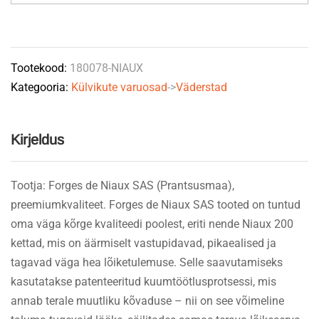
Tempo
180078
410x5mm
Tootekood:
180078-NIAUX
quantity
Kategooria:
Külvikute varuosad
->
Väderstad
Kirjeldus
Tootja: Forges de Niaux SAS (Prantsusmaa),
preemiumkvaliteet. Forges de Niaux SAS tooted on tuntud
oma väga kõrge kvaliteedi poolest, eriti nende Niaux 200
kettad, mis on äärmiselt vastupidavad, pikaealised ja
tagavad väga hea lõiketulemuse. Selle saavutamiseks
kasutatakse patenteeritud kuumtöötlusprotsessi, mis
annab terale muutliku kõvaduse – nii on see võimeline