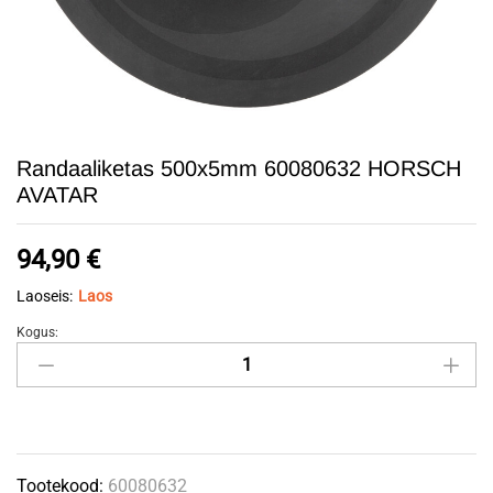
Randaaliketas 500x5mm 60080632 HORSCH
AVATAR
94,90
€
Laoseis:
Laos
Kogus:
Randaaliketas
500x5mm
60080632
HORSCH
AVATAR
Tootekood:
60080632
quantity