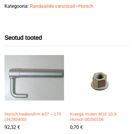
Kategooria:
Randaalide varuosad
->
Horsch
Seotud tooted
Horsch haakesõrm ø37 – 170
Kraega mutter M10 10,9
(34285400)
Horsch 00350106
92,32
€
0,70
€