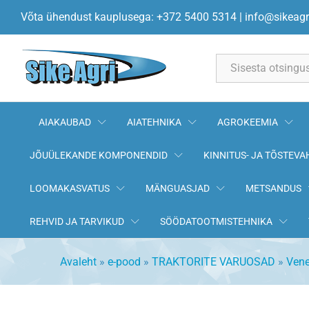
Radiaatori alumine vann plekk 
Võta ühendust kauplusega: +372 5400 5314
|
info@sikeagr
Kirjeldus
All
AIAKAUBAD
AIATEHNIKA
AGROKEEMIA
JÕUÜLEKANDE KOMPONENDID
KINNITUS- JA TÕSTEVA
LOOMAKASVATUS
MÄNGUASJAD
METSANDUS
REHVID JA TARVIKUD
SÖÖDATOOTMISTEHNIKA
Avaleht
»
e-pood
»
TRAKTORITE VARUOSAD
»
Vene