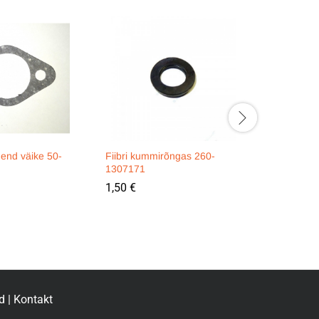
end väike 50-
Fiibri kummirõngas 260-
Veepumba 
1307171
MTZ
1,50
€
9,90
€
d
|
Kontakt