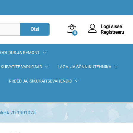
9,90
€
Lisa korvi
Logi sisse
Otsi
Registreeru
0
OOLDUS JA REMONT
KUIVATITE VARUOSAD
LÄGA- JA SÕNNIKUTEHNIKA
RIIDED JA ISIKUKAITSEVAHENDID
plekk 70-1301075