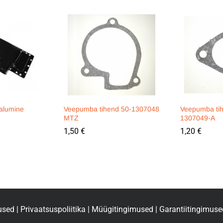
 alumine
Veepumba tihend 50-1307048
Veepumba tih
MTZ
1307049-A
1,50
€
1,20
€
used
|
Privaatsuspoliitika
|
Müügitingimused
|
Garantiitingimuse