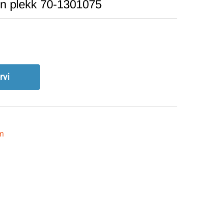
nn plekk 70-1301075
rvi
m