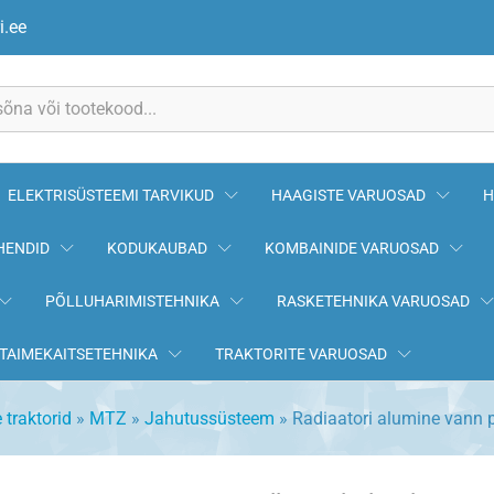
70-1301075
i.ee
ELEKTRISÜSTEEMI TARVIKUD
HAAGISTE VARUOSAD
H
HENDID
KODUKAUBAD
KOMBAINIDE VARUOSAD
PÕLLUHARIMISTEHNIKA
RASKETEHNIKA VARUOSAD
TAIMEKAITSETEHNIKA
TRAKTORITE VARUOSAD
 traktorid
»
MTZ
»
Jahutussüsteem
»
Radiaatori alumine vann 