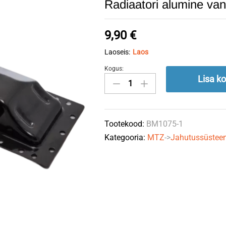
Radiaatori alumine va
9,90
€
Laoseis:
Laos
Kogus:
Radiaatori
Lisa ko
alumine
vann
plekk
Tootekood:
BM1075-1
70-
Kategooria:
MTZ
->
Jahutussüstee
1301075
quantity