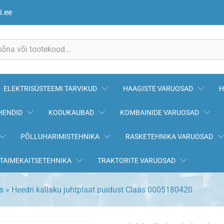
t Claas 0005180420
i.ee
ELEKTRISÜSTEEMI TARVIKUD
HAAGISTE VARUOSAD
H
HENDID
KODUKAUBAD
KOMBAINIDE VARUOSAD
PÕLLUHARIMISTEHNIKA
RASKETEHNIKA VARUOSAD
TAIMEKAITSETEHNIKA
TRAKTORITE VARUOSAD
s
»
Heedri kallaku juhtplaat puidust Claas 0005180420