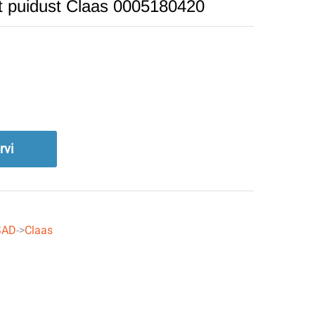
at puidust Claas 0005180420
rvi
SAD
->
Claas