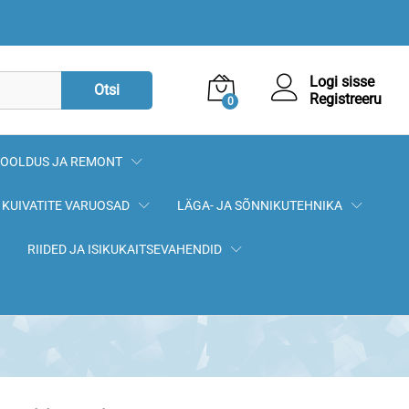
12,40
€
Lisa korvi
Logi sisse
Otsi
Registreeru
0
OOLDUS JA REMONT
KUIVATITE VARUOSAD
LÄGA- JA SÕNNIKUTEHNIKA
RIIDED JA ISIKUKAITSEVAHENDID