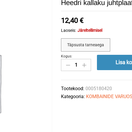
Heedri kallaku juhtpla
12,40
€
Laoseis:
Järeltellimisel
Täpsusta tarneaega
Kogus:
Heedri
Lisa ko
kallaku
juhtplaat
puidust
Tootekood:
0005180420
Claas
Kategooria:
KOMBAINIDE VARUO
0005180420
quantity