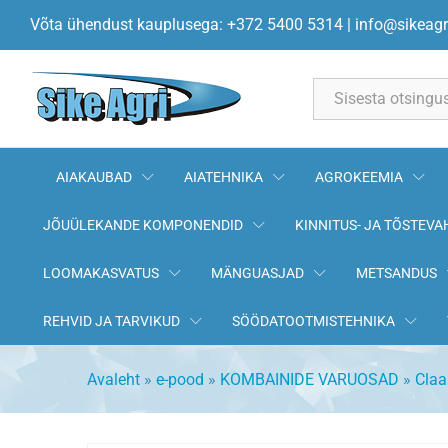
Heedri kallaku juhtplaat puidus
Võta ühendust kauplusega: +372 5400 5314
|
info@sikeagr
All
AIAKAUBAD
AIATEHNIKA
AGROKEEMIA
JÕUÜLEKANDE KOMPONENDID
KINNITUS- JA TÕSTEVA
LOOMAKASVATUS
MÄNGUASJAD
METSANDUS
REHVID JA TARVIKUD
SÖÖDATOOTMISTEHNIKA
Avaleht
»
e-pood
»
KOMBAINIDE VARUOSAD
»
Claa