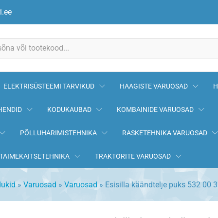
33-66
i.ee
ELEKTRISÜSTEEMI TARVIKUD
HAAGISTE VARUOSAD
H
HENDID
KODUKAUBAD
KOMBAINIDE VARUOSAD
PÕLLUHARIMISTEHNIKA
RASKETEHNIKA VARUOSAD
TAIMEKAITSETEHNIKA
TRAKTORITE VARUOSAD
dukid
»
Varuosad
»
Varuosad
»
Esisilla käändtelje puks 532 00 