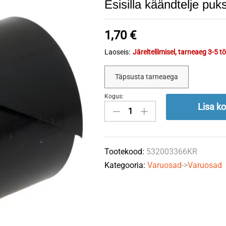
Esisilla käändtelje pu
1,70
€
Laoseis:
Järeltellimisel, tarneaeg 3-5 
Täpsusta tarneaega
Kogus:
Esisilla
Lisa ko
käändtelje
puks
532
Tootekood:
532003366KR
00
Kategooria:
Varuosad
->
Varuosad
33-
66
quantity