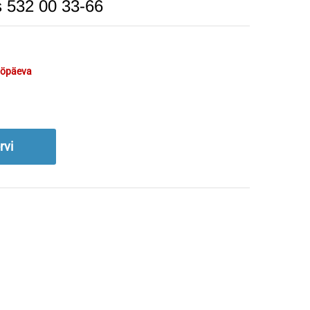
ks 532 00 33-66
tööpäeva
rvi