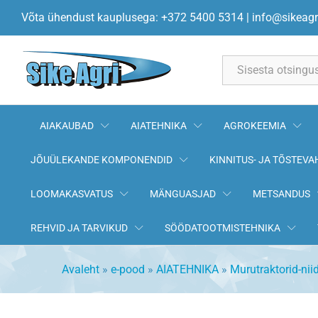
Esisilla käändtelje puks 532 00 
Võta ühendust kauplusega: +372 5400 5314
|
info@sikeagr
All
AIAKAUBAD
AIATEHNIKA
AGROKEEMIA
JÕUÜLEKANDE KOMPONENDID
KINNITUS- JA TÕSTEVA
LOOMAKASVATUS
MÄNGUASJAD
METSANDUS
REHVID JA TARVIKUD
SÖÖDATOOTMISTEHNIKA
Avaleht
»
e-pood
»
AIATEHNIKA
»
Murutraktorid-nii