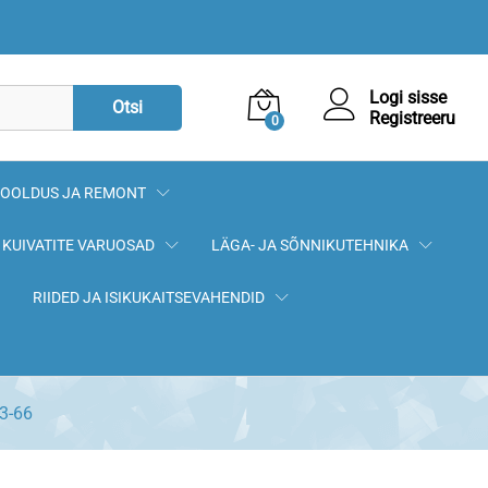
1,70
€
Lisa korvi
Logi sisse
Otsi
Registreeru
0
OOLDUS JA REMONT
KUIVATITE VARUOSAD
LÄGA- JA SÕNNIKUTEHNIKA
RIIDED JA ISIKUKAITSEVAHENDID
33-66