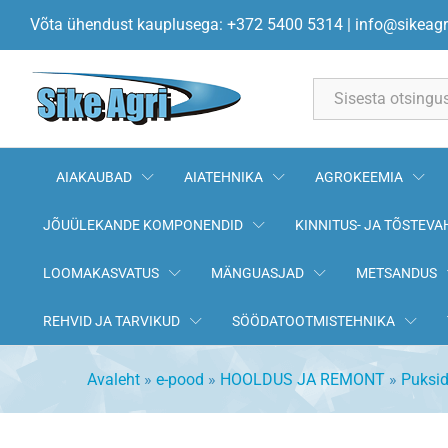
Puks 500SP 30x38x40 AN
Võta ühendust kauplusega: +372 5400 5314
|
info@sikeagr
All
AIAKAUBAD
AIATEHNIKA
AGROKEEMIA
JÕUÜLEKANDE KOMPONENDID
KINNITUS- JA TÕSTEVA
LOOMAKASVATUS
MÄNGUASJAD
METSANDUS
REHVID JA TARVIKUD
SÖÖDATOOTMISTEHNIKA
Avaleht
»
e-pood
»
HOOLDUS JA REMONT
»
Puksi