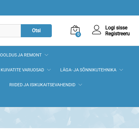
22,90
€
Lisa korvi
Logi sisse
Otsi
Registreeru
0
OOLDUS JA REMONT
KUIVATITE VARUOSAD
LÄGA- JA SÕNNIKUTEHNIKA
RIIDED JA ISIKUKAITSEVAHENDID