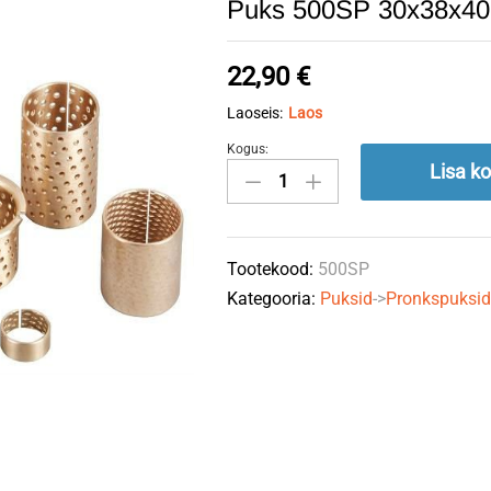
Puks 500SP 30x38x4
22,90
€
Laoseis:
Laos
Kogus:
Puks
Lisa ko
500SP
30x38x40
AN
Tootekood:
500SP
quantity
Kategooria:
Puksid
->
Pronkspuksi