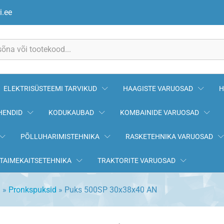
i.ee
ELEKTRISÜSTEEMI TARVIKUD
HAAGISTE VARUOSAD
H
HENDID
KODUKAUBAD
KOMBAINIDE VARUOSAD
PÕLLUHARIMISTEHNIKA
RASKETEHNIKA VARUOSAD
TAIMEKAITSETEHNIKA
TRAKTORITE VARUOSAD
d
»
Pronkspuksid
»
Puks 500SP 30x38x40 AN