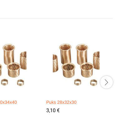
30x34x40
Puks 28x32x30
Puks 45x
3,10
€
3,40
€